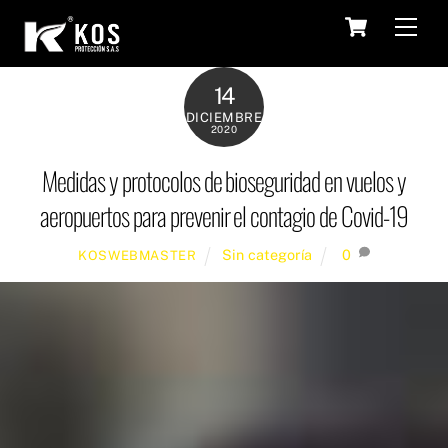
Skip
Cart
Men
to
content
14
DICIEMBRE
2020
Medidas y protocolos de bioseguridad en vuelos y
aeropuertos para prevenir el contagio de Covid-19
Sin categoría
0
KOSWEBMASTER