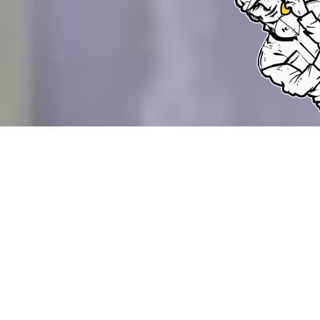
Back
To
Top